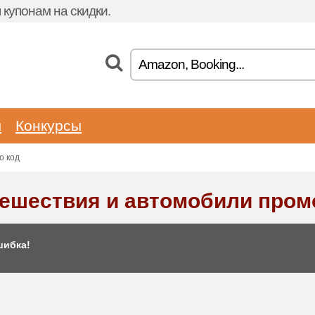
купонам на скидки.
ы
Конкурсы
о код
ешествия и автомобили пром
ибка!