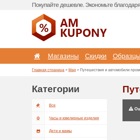
Покупайте дешевле. Экономьте благодаря 
Магазины
Скидки
Образц
Главная страница
>
Mag
> Путешествия и автомобили пром
Категории
Пут
Все
Ош
Часы и ювелирные изделия
Дети и мамы