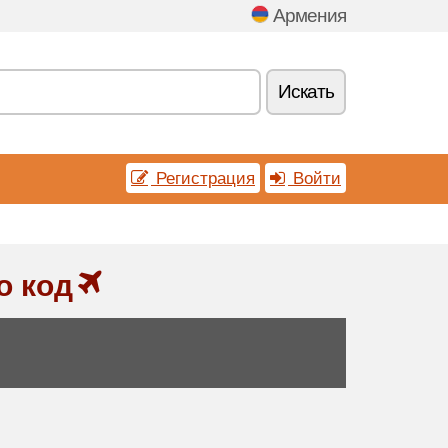
Армения
Искать
Регистрация
Войти
о код